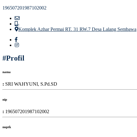
196507201987102002
-
Komplek Azhar Permai RT. 31 RW.7 Desa Lalang Sembawa
#Profil
nama
:
SRI WAHYUNI, S.Pd.SD
nip
:
196507201987102002
nuptk