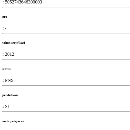
:
5052743646300003
nrg
:
-
tahun sertifikasi
:
2012
status
:
PNS
pendidikan
:
S1
mata pelajaran