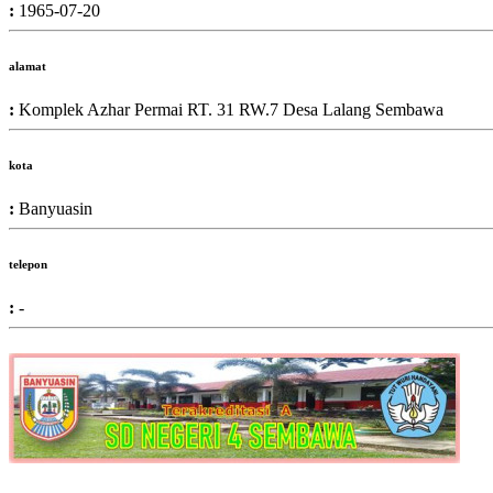
:
1965-07-20
alamat
:
Komplek Azhar Permai RT. 31 RW.7 Desa Lalang Sembawa
kota
:
Banyuasin
telepon
:
-